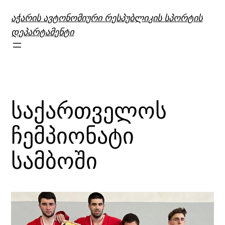
შიგთავსზე
აჭარის ავტონომიური რესპუბლიკის სპორტის
გადასვლა
დეპარტამენტი
საქართველოს
ჩემპიონატი
სამბოში